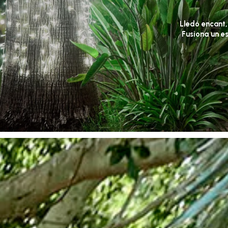
Lledó
encant,
Fusiona
un
e