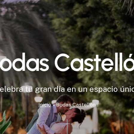
o
d
a
s
C
a
s
t
e
l
l
e
l
e
b
r
a
t
u
g
r
a
n
d
í
a
e
n
u
n
e
s
p
a
c
i
o
ú
n
i
Inicio
»
Bodas Castellón