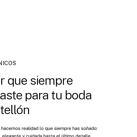
NICOS
r
que
siempre
aste
para
tu
boda
tellón
hacemos realidad lo que siempre has soñado:
 elegante y cuidada hasta el último detalle.