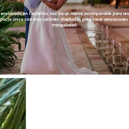
enclavado
en
Castellón,
nos
da
un
marco
incomparable
para
rea
spacio
único
con
unos
jardines
diseñados
para
crear
sensaciones
tranquilidad.