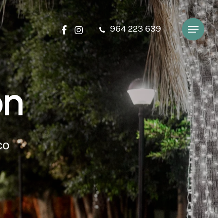
facebook
instagram
964 223 639
Menu
ó
n
c
o