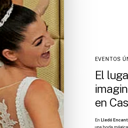
EVENTOS Ú
El
luga
imagin
en
Cas
En
Lledó Encant
una boda mágica,