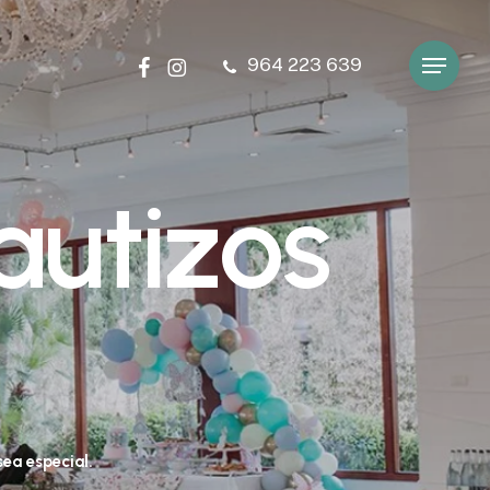
facebook
instagram
964 223 639
Menu
a
u
t
i
z
o
s
sea
especial.