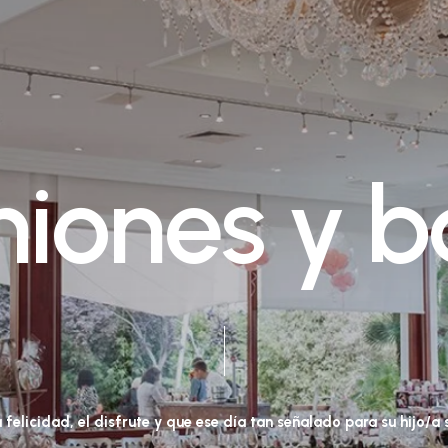
n
i
o
n
e
s
y
b
a
felicidad,
el
disfrute
y
que
ese
día
tan
señalado
para
su
hijo/a