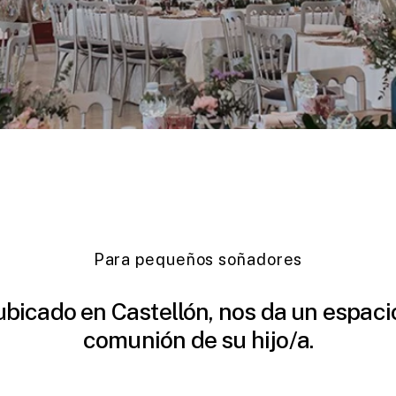
Para pequeños soñadores
ubicado
en
Castellón,
nos
da
un
espaci
comunión
de
su
hijo/a.