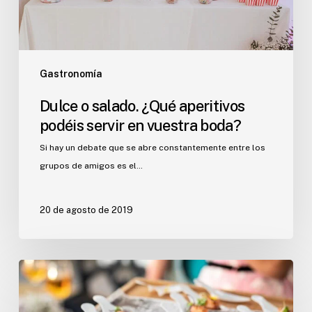
en
vuestra
boda?
Gastronomía
Dulce o salado. ¿Qué aperitivos
podéis servir en vuestra boda?
Si hay un debate que se abre constantemente entre los
grupos de amigos es el…
20 de agosto de 2019
¿Qué
aperitivos
servir