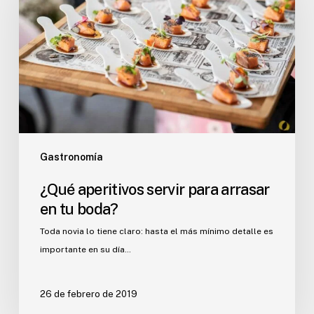
para
arrasar
en
tu
boda?
Gastronomía
¿Qué aperitivos servir para arrasar
en tu boda?
Toda novia lo tiene claro: hasta el más mínimo detalle es
importante en su día…
26 de febrero de 2019