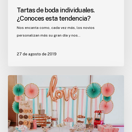
Tartas de boda individuales.
¿Conoces esta tendencia?
Nos encanta como, cada vez más, los novios
personalizan más su gran día y nos…
27 de agosto de 2019
Dulce
o
salado.
¿Qué
aperitivos
podéis
servir