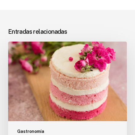
Entradas relacionadas
Tartas
de
boda
individuales.
¿Conoces
esta
tendencia?
Gastronomía