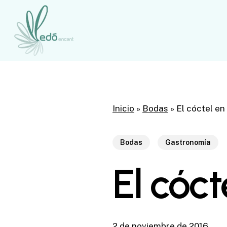
Skip
to
main
content
Inicio
»
Bodas
»
El cóctel en
Bodas
Gastronomía
El cóct
2 de noviembre de 2016