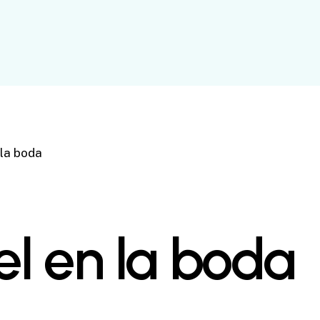
 la boda
el en la boda