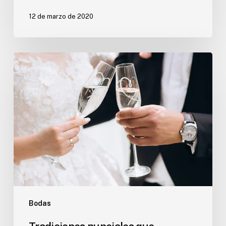
12 de marzo de 2020
Tradiciones
nupciales
que
estamos
dejando
de
ver
Bodas