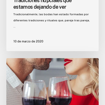
Tradiciones nupciales que
estamos dejando de ver
Tradicionalmente, las bodas han estado formadas por
diferentes tradiciones y rituales que, pareja tras pareja,
…
10 de marzo de 2020
Cómo
sorprender
a
tu
pareja
por
San
Valentín