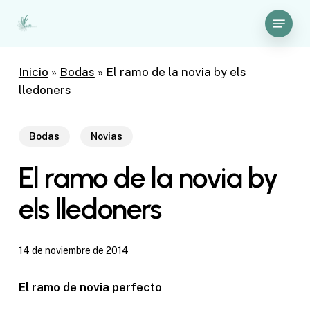
Skip
Menu
to
Close
main
Menu
content
Inicio
»
Bodas
»
El ramo de la novia by els
lledoners
Bodas
Novias
El ramo de la novia by
els lledoners
14 de noviembre de 2014
El ramo de novia perfecto