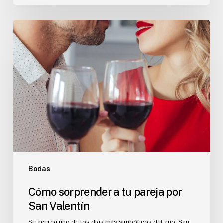
Cómo
sorprender
a
tu
pareja
por
San
Valentín
Bodas
Cómo sorprender a tu pareja por
San Valentín
Se acerca uno de los días más simbólicos del año, San