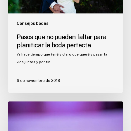
boda
perfecta
Consejos bodas
Pasos que no pueden faltar para
planificar la boda perfecta
Ya hace tiempo que tenéis claro que queréis pasar la
vida juntos y por fin…
6 de noviembre de 2019
Alternativas
al
tradicional
cojín