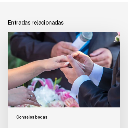
Entradas relacionadas
Tendencias
de
las
bodas
en
2020
que
debéis
conocer
Consejos bodas