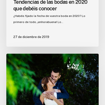
Tendencias de las bodas en 2020
que debéis conocer
¿Habéis fijado la fecha de vuestra boda en 2020? Lo
primero de todo, ¡enhorabuena! Lo…
27 de diciembre de 2019
Pasos
que
no
pueden
faltar
para
planificar
la