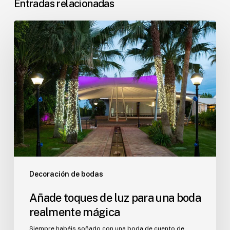
Entradas relacionadas
Añade
toques
de
luz
para
una
boda
realmente
mágica
Decoración de bodas
Añade toques de luz para una boda
realmente mágica
Siempre habéis soñado con una boda de cuento de