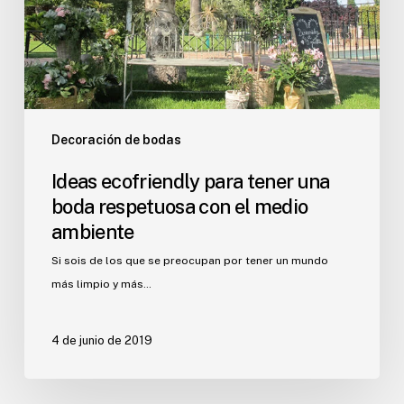
respetuosa
con
el
medio
ambiente
Decoración de bodas
Ideas ecofriendly para tener una
boda respetuosa con el medio
ambiente
Si sois de los que se preocupan por tener un mundo
más limpio y más…
4 de junio de 2019