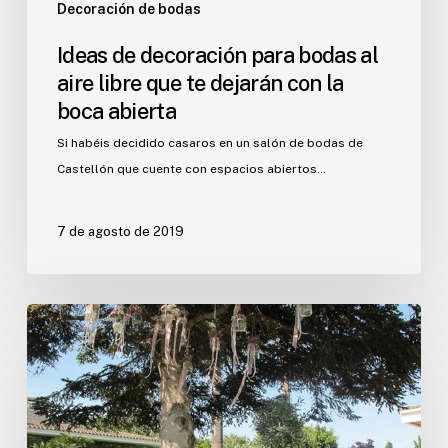
con
Decoración de bodas
la
Ideas de decoración para bodas al
boca
aire libre que te dejarán con la
abierta
boca abierta
Si habéis decidido casaros en un salón de bodas de
Castellón que cuente con espacios abiertos…
7 de agosto de 2019
Ideas
ecofriendly
para
tener
una
boda