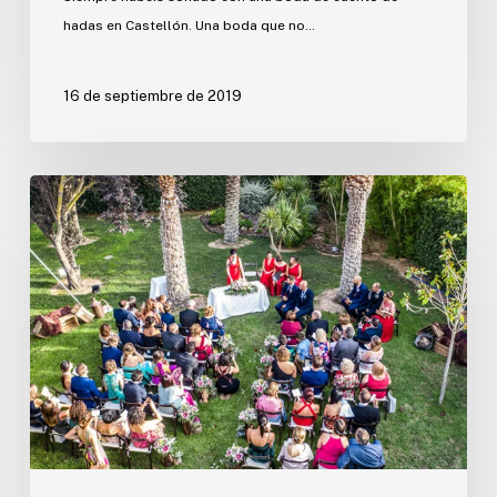
hadas en Castellón. Una boda que no…
16 de septiembre de 2019
Ideas
de
decoración
para
bodas
al
aire
libre
que
te
dejarán