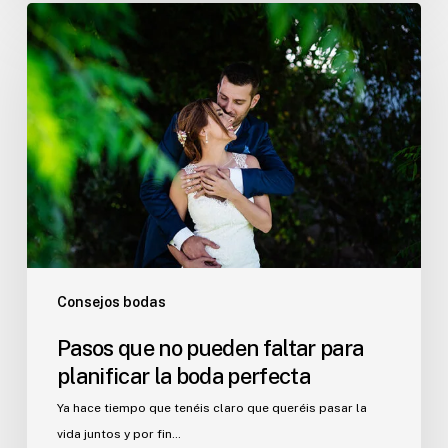
Pasos
que
no
pueden
faltar
para
planificar
la
boda
perfecta
Consejos bodas
Pasos que no pueden faltar para
planificar la boda perfecta
Ya hace tiempo que tenéis claro que queréis pasar la
vida juntos y por fin…