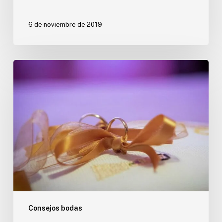
6 de noviembre de 2019
Alternativas
al
tradicional
cojín
para
llevar
las
alianzas
Consejos bodas