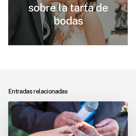
sobre la tarta de
bodas
Entradas relacionadas
Tendencias
de
las
bodas