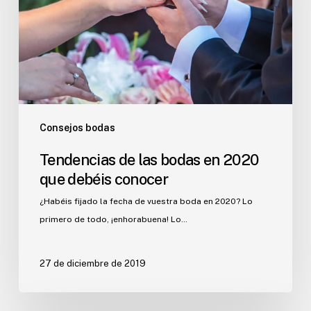
en
2020
que
debéis
conocer
Consejos bodas
Tendencias de las bodas en 2020
que debéis conocer
¿Habéis fijado la fecha de vuestra boda en 2020? Lo
primero de todo, ¡enhorabuena! Lo…
27 de diciembre de 2019