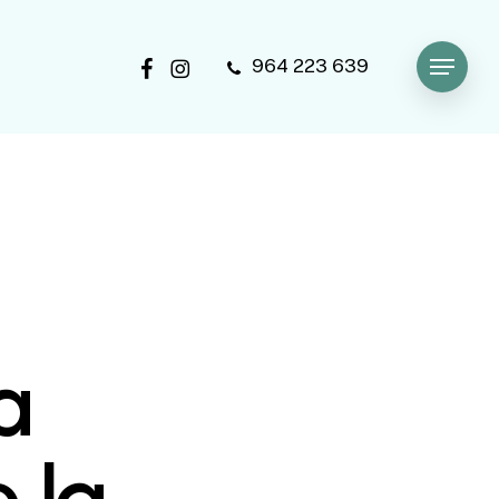
facebook
instagram
964 223 639
Menu
a
 la