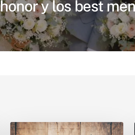
honor y los best me
Ideas
para