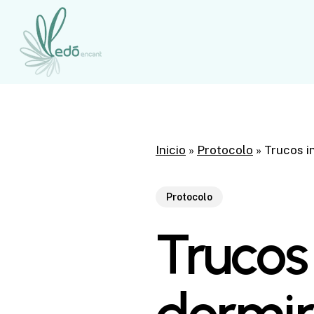
Skip
to
main
content
Inicio
»
Protocolo
»
Trucos i
Protocolo
Trucos 
dormir