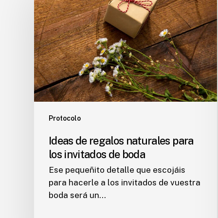
regalos
naturales
para
los
invitados
de
boda
Protocolo
Ideas de regalos naturales para
los invitados de boda
Ese pequeñito detalle que escojáis
para hacerle a los invitados de vuestra
boda será un…