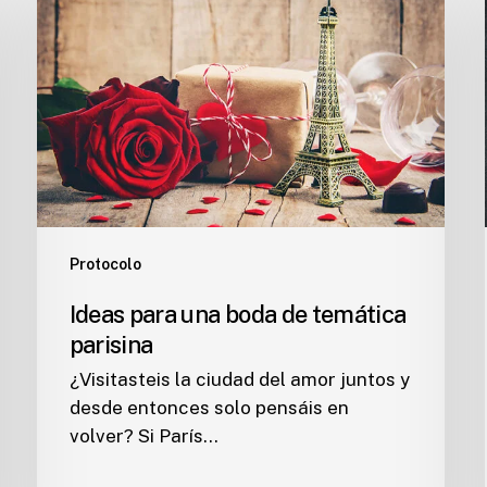
una
boda
de
temática
parisina
Protocolo
Ideas para una boda de temática
parisina
¿Visitasteis la ciudad del amor juntos y
desde entonces solo pensáis en
volver? Si París…