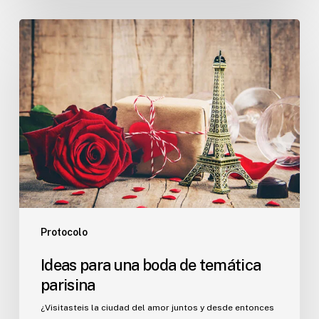
Ideas
para
una
boda
de
temática
parisina
Protocolo
Ideas para una boda de temática
parisina
¿Visitasteis la ciudad del amor juntos y desde entonces