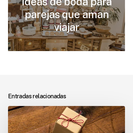
Ideas de boda para
parejas que aman
viajar
Entradas relacionadas
Ideas
de
regalos
naturales