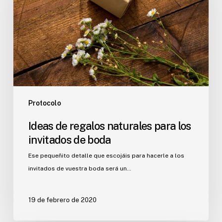
para
los
invitados
de
boda
Protocolo
Ideas de regalos naturales para los
invitados de boda
Ese pequeñito detalle que escojáis para hacerle a los
invitados de vuestra boda será un…
19 de febrero de 2020