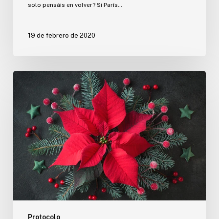
solo pensáis en volver? Si París…
19 de febrero de 2020
Buenas
razones
para
casarse
en
Navidad
Protocolo