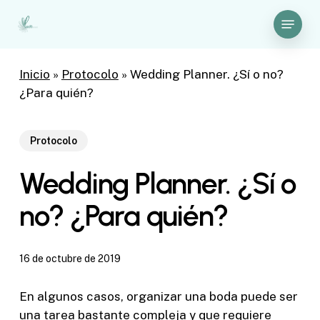
Skip
Menu
to
Close
main
Menu
content
Inicio
»
Protocolo
»
Wedding Planner. ¿Sí o no?
¿Para quién?
Protocolo
Wedding Planner. ¿Sí o
no? ¿Para quién?
16 de octubre de 2019
En algunos casos, organizar una boda puede ser
una tarea bastante compleja y que requiere