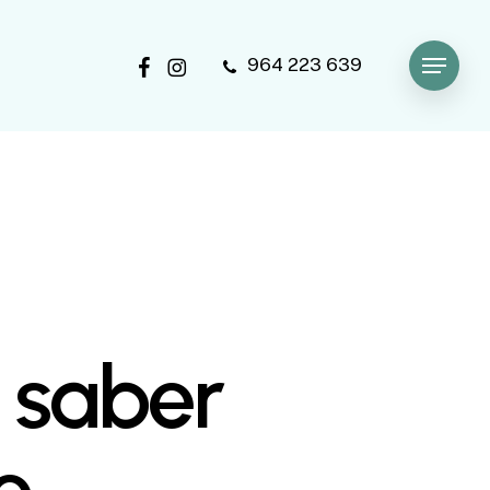
facebook
instagram
964 223 639
Menu
 saber
e