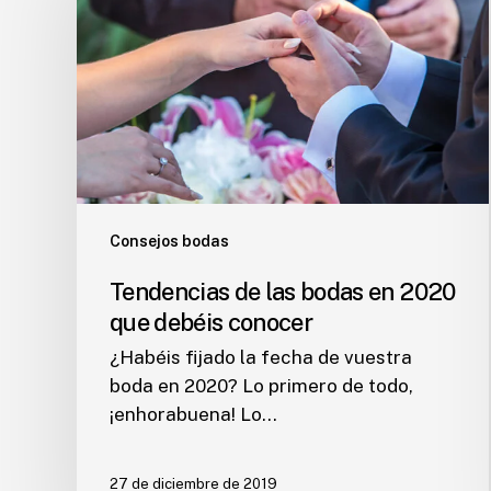
bodas
en
2020
que
debéis
conocer
Consejos bodas
Tendencias de las bodas en 2020
que debéis conocer
¿Habéis fijado la fecha de vuestra
boda en 2020? Lo primero de todo,
¡enhorabuena! Lo…
27 de diciembre de 2019