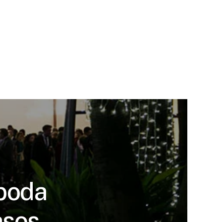
 boda
asos