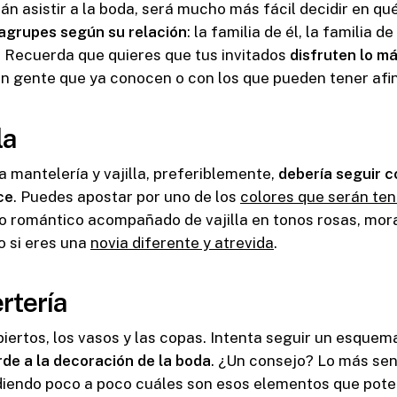
án asistir a la boda, será mucho más fácil decidir en q
 agrupes según su relación
: la familia de él, la familia de
. Recuerda que quieres que tus invitados
disfruten lo m
n gente que ya conocen o con los que pueden tener afin
la
a mantelería y vajilla, preferiblemente,
debería seguir co
ce
. Puedes apostar por uno de los
colores que serán te
 romántico acompañado de vajilla en tonos rosas, mora
o si eres una
novia diferente y atrevida
.
ertería
iertos, los vasos y las copas. Intenta seguir un esque
de a la decoración de la boda
. ¿Un consejo? Lo más senc
idiendo poco a poco cuáles son esos elementos que poten