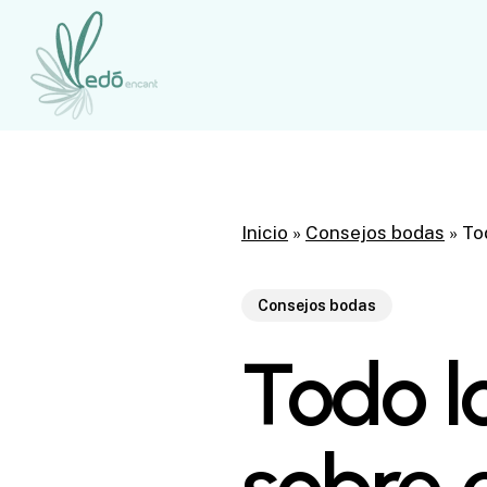
Skip
to
main
content
Inicio
»
Consejos bodas
»
To
Consejos bodas
Todo l
sobre 