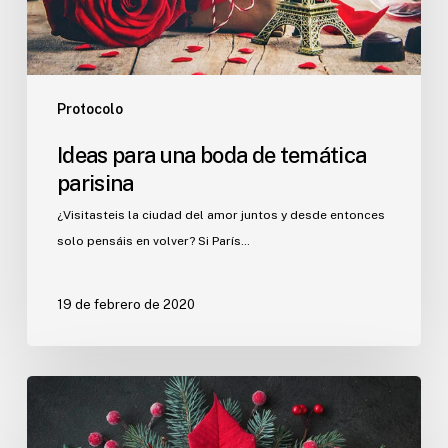
Protocolo
Ideas para una boda de temática
parisina
¿Visitasteis la ciudad del amor juntos y desde entonces
solo pensáis en volver? Si París…
19 de febrero de 2020
Buenas
razones
para