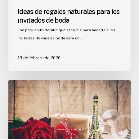
Ideas de regalos naturales para los
invitados de boda
Ese pequeñito detalle que escojáis para hacerle a los
invitados de vuestra boda será un…
19 de febrero de 2020
Ideas
para
una
boda
de
temática
parisina