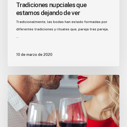
Tradiciones nupciales que
estamos dejando de ver
Tradicionalmente, las bodas han estado formadas por
diferentes tradiciones y rituales que, pareja tras pareja,
…
10 de marzo de 2020
Cómo
sorprender
a
tu
pareja
por
San