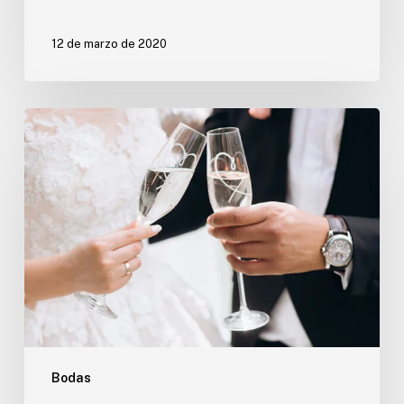
12 de marzo de 2020
Tradiciones
nupciales
que
estamos
dejando
de
ver
Bodas