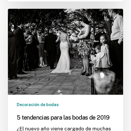
5
tendencias
para
las
bodas
de
2019
Decoración de bodas
5 tendencias para las bodas de 2019
¿El nuevo año viene cargado de muchas