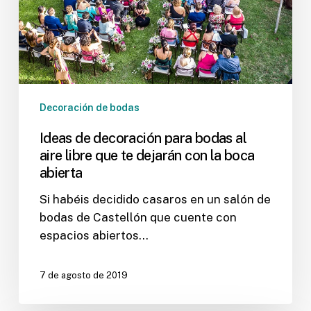
libre
que
te
dejarán
con
la
Decoración de bodas
boca
Ideas de decoración para bodas al
abierta
aire libre que te dejarán con la boca
abierta
Si habéis decidido casaros en un salón de
bodas de Castellón que cuente con
espacios abiertos…
7 de agosto de 2019