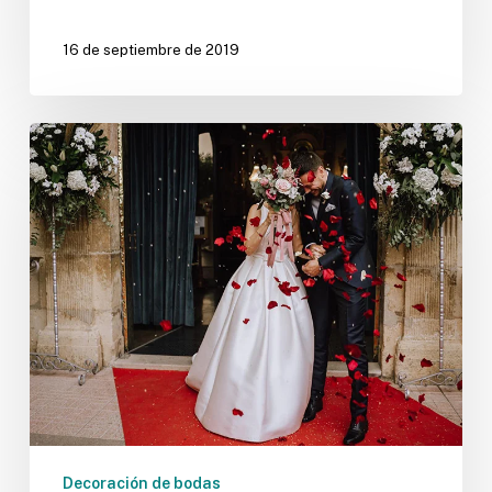
16 de septiembre de 2019
Cómo
incorporar
toques
de
color
en
tu
boda
Decoración de bodas