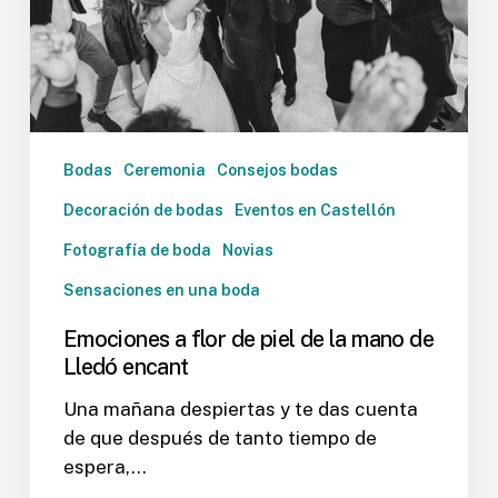
la
mano
de
Lledó
encant
Bodas
Ceremonia
Consejos bodas
Decoración de bodas
Eventos en Castellón
Fotografía de boda
Novias
Sensaciones en una boda
Emociones a flor de piel de la mano de
Lledó encant
Una mañana despiertas y te das cuenta
de que después de tanto tiempo de
espera,…