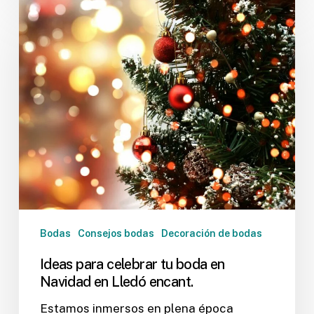
Ideas
para
celebrar
tu
boda
en
Navidad
en
Lledó
encant.
Bodas
Consejos bodas
Decoración de bodas
Ideas para celebrar tu boda en
Navidad en Lledó encant.
Estamos inmersos en plena época