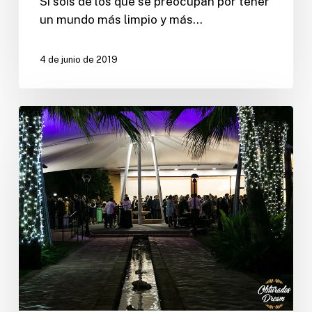
Si sois de los que se preocupan por tener
un mundo más limpio y más…
4 de junio de 2019
Cómo
preparar
la
mejor
boda
vintage
en
5
sencillos
pasos