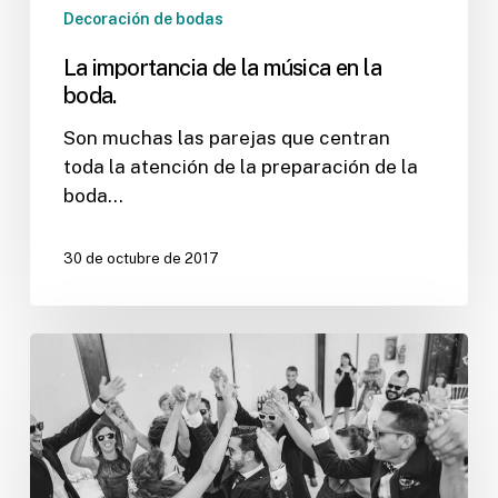
Decoración de bodas
La importancia de la música en la
boda.
Son muchas las parejas que centran
toda la atención de la preparación de la
boda…
30 de octubre de 2017
Emociones
a
flor
de
piel
de