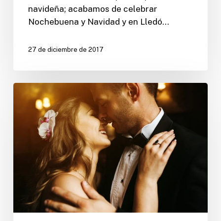
navideña; acabamos de celebrar
Nochebuena y Navidad y en Lledó…
27 de diciembre de 2017
La
importancia
de
la
música
en
la
boda.