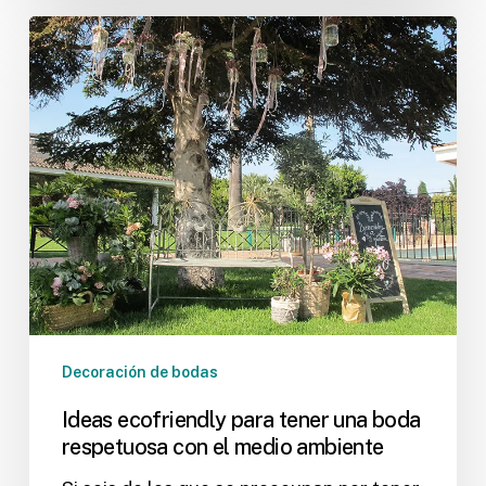
Ideas
ecofriendly
para
tener
una
boda
respetuosa
con
el
medio
ambiente
Decoración de bodas
Ideas ecofriendly para tener una boda
respetuosa con el medio ambiente