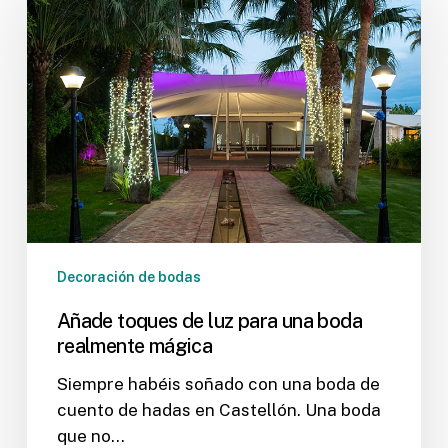
de
luz
para
una
boda
realmente
mágica
Decoración de bodas
Añade toques de luz para una boda
realmente mágica
Siempre habéis soñado con una boda de
cuento de hadas en Castellón. Una boda
que no…