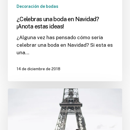
Decoración de bodas
¿Celebras una boda en Navidad?
¡Anota estas ideas!
¿Alguna vez has pensado cómo sería
celebrar una boda en Navidad? Si esta es
una…
14 de diciembre de 2018
Di
“sí,
quiero”
a
una
boda