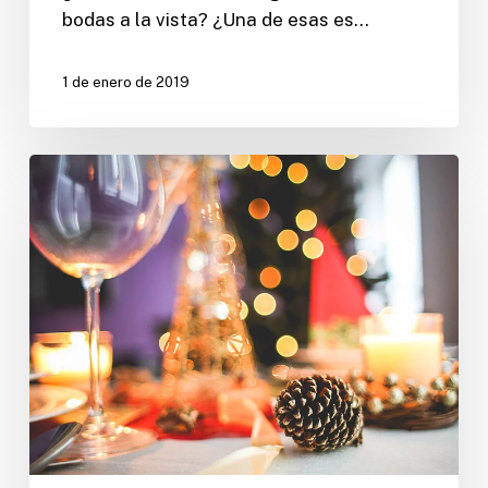
bodas a la vista? ¿Una de esas es…
1 de enero de 2019
¿Celebras
una
boda
en
Navidad?
¡Anota
estas
ideas!