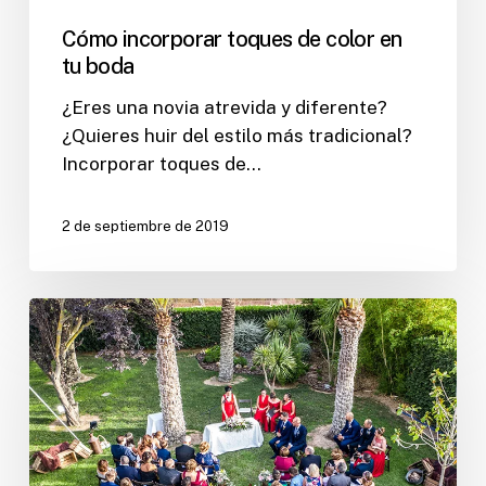
Cómo incorporar toques de color en
tu boda
¿Eres una novia atrevida y diferente?
¿Quieres huir del estilo más tradicional?
Incorporar toques de…
2 de septiembre de 2019
Ideas
de
decoración
para
bodas
al
aire