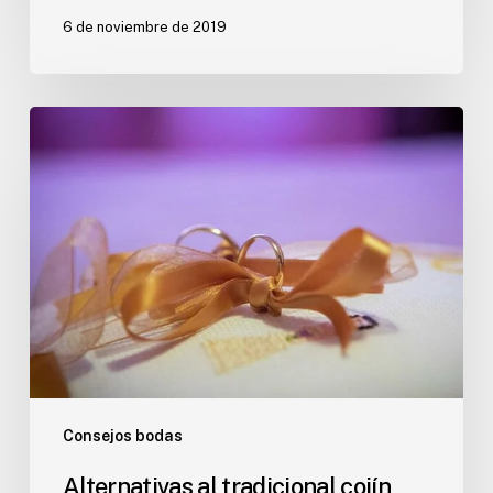
6 de noviembre de 2019
Alternativas
al
tradicional
cojín
para
llevar
las
alianzas
Consejos bodas
Alternativas al tradicional cojín