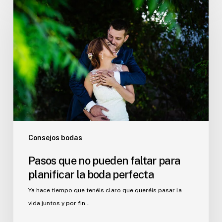
que
no
pueden
faltar
para
planificar
la
boda
perfecta
Consejos bodas
Pasos que no pueden faltar para
planificar la boda perfecta
Ya hace tiempo que tenéis claro que queréis pasar la
vida juntos y por fin…