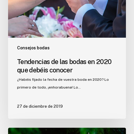
2020
que
debéis
conocer
Consejos bodas
Tendencias de las bodas en 2020
que debéis conocer
¿Habéis fijado la fecha de vuestra boda en 2020? Lo
primero de todo, ¡enhorabuena! Lo…
27 de diciembre de 2019
Pasos