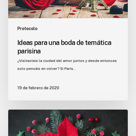
Protocolo
Ideas para una boda de temática
parisina
¿Visitasteis la ciudad del amor juntos y desde entonces
solo pensáis en volver? Si París…
19 de febrero de 2020
Buenas
razones
para