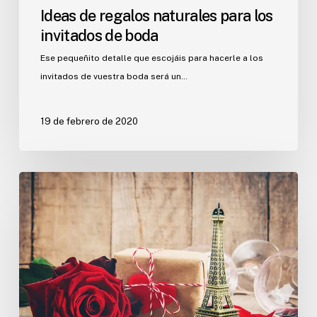
Ideas de regalos naturales para los
invitados de boda
Ese pequeñito detalle que escojáis para hacerle a los
invitados de vuestra boda será un…
19 de febrero de 2020
Ideas
para
una
boda
de
temática
parisina