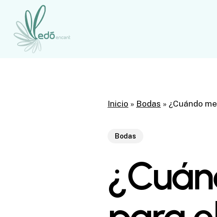
Skip
to
main
content
Inicio
»
Bodas
»
¿Cuándo me 
Bodas
¿Cuán
para el