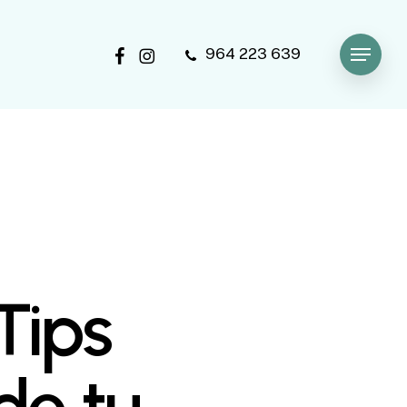
facebook
instagram
964 223 639
Menu
Tips
de tu