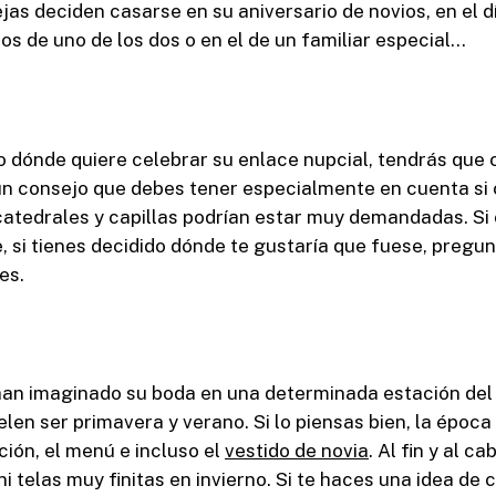
as deciden casarse en su aniversario de novios, en el dí
os de uno de los dos o en el de un familiar especial…
ro dónde quiere celebrar su enlace nupcial, tendrás que c
 un consejo que debes tener especialmente en cuenta s
, catedrales y capillas podrían estar muy demandadas. Si 
 si tienes decidido dónde te gustaría que fuese, pregu
es.
han imaginado su boda en una determinada estación del 
elen ser primavera y verano. Si lo piensas bien, la époc
ión, el menú e incluso el
vestido de novia
. Al fin y al c
i telas muy finitas en invierno. Si te haces una idea de