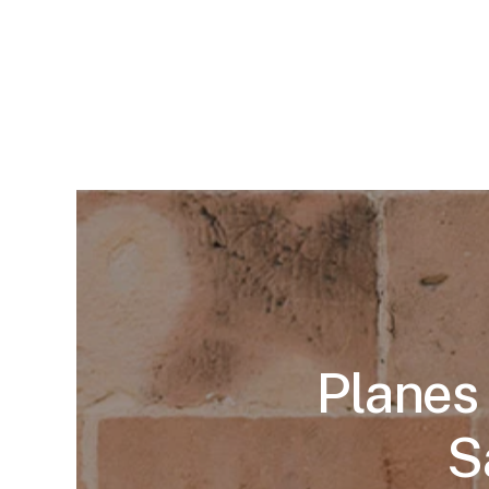
Planes 
S