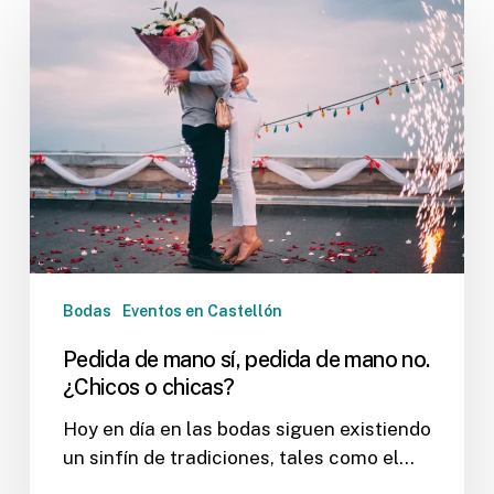
de
mano
sí,
pedida
de
mano
no.
¿Chicos
o
chicas?
Bodas
Eventos en Castellón
Pedida de mano sí, pedida de mano no.
¿Chicos o chicas?
Hoy en día en las bodas siguen existiendo
un sinfín de tradiciones, tales como el…