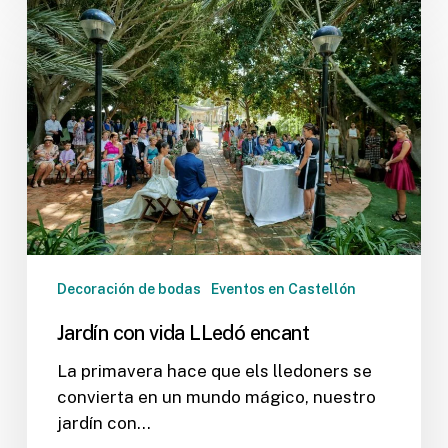
Jardín
con
vida
LLedó
encant
Decoración de bodas
Eventos en Castellón
Jardín con vida LLedó encant
La primavera hace que els lledoners se
convierta en un mundo mágico, nuestro
jardín con…