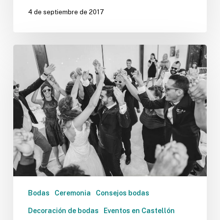
4 de septiembre de 2017
Emociones
a
flor
de
piel
de
la
mano
de
Lledó
encant
Bodas
Ceremonia
Consejos bodas
Decoración de bodas
Eventos en Castellón