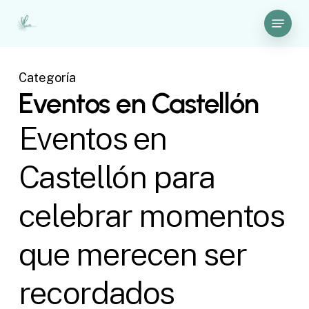
Skip
Menu
to
Close
main
Menu
content
Categoría
Eventos en Castellón
Eventos en
Castellón para
celebrar momentos
que merecen ser
recordados