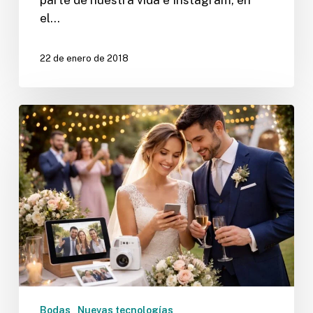
parte de nuestra vida e Instagram, en
el…
22 de enero de 2018
No
olvides
la
tecnología
en
tu
boda
Bodas
Nuevas tecnologías