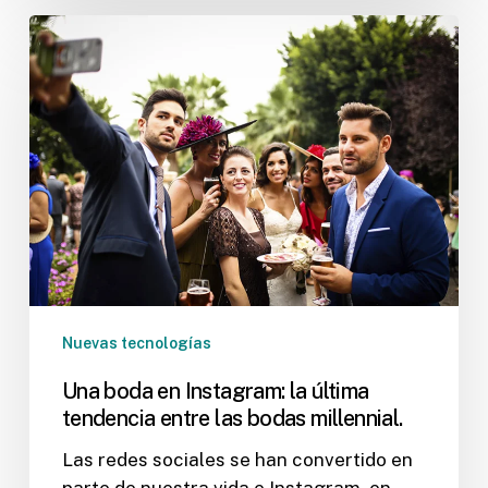
Una
boda
en
Instagram:
la
última
tendencia
entre
las
bodas
millennial.
Nuevas tecnologías
Una boda en Instagram: la última
tendencia entre las bodas millennial.
Las redes sociales se han convertido en