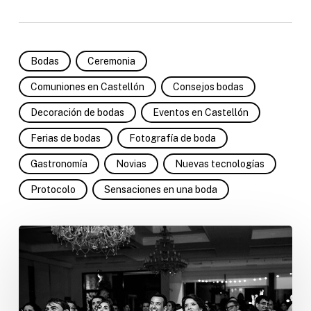
Bodas
Ceremonia
Comuniones en Castellón
Consejos bodas
Decoración de bodas
Eventos en Castellón
Ferias de bodas
Fotografía de boda
Gastronomía
Novias
Nuevas tecnologías
Protocolo
Sensaciones en una boda
El
vídeo
de
tu
boda,