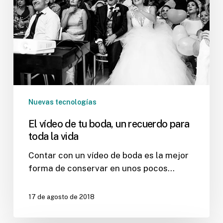
un
recuerdo
para
toda
la
vida
Nuevas tecnologías
El vídeo de tu boda, un recuerdo para
toda la vida
Contar con un vídeo de boda es la mejor
forma de conservar en unos pocos…
17 de agosto de 2018