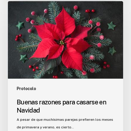
Buenas
razones
para
casarse
en
Navidad
Protocolo
Buenas razones para casarse en
Navidad
A pesar de que muchísimas parejas prefieren los meses
de primavera y verano, es cierto…